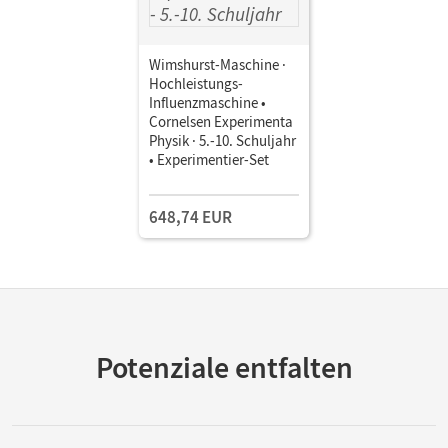
Elektrik
Wimshurst-Maschine ·
Hochleistungs-
Reibungselektrizität
Influenzmaschine •
Elektrostatische Aufladung
Cornelsen Experimenta
Physik · 5.-10. Schuljahr
Galvanisches Element
• Experimentier-Set
Akkumulator
Galvanisieren
648,74 EUR
Wärmewirkung bei Stromfluss
Stromkreis mit Schalter
Reihenschaltung
Parallelschaltung
Messung der Stromstärke
Potenziale entfalten
Messung der Spannung
Ohm'sches Gesetz
Spannungsmessung bei Reihenschaltung
Spannungsmessung bei Parallelschaltung