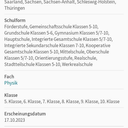
Saarland, Sachsen, Sachsen-Anhalt, Schleswig-Holstein,
Energieumwandlung
Thüringen
Verbundene Gefäße
Seitendruck in Flüssigkeiten
Schulform
Schweredruck in Flüssigkeiten
Förderstufe, Gemeinschaftsschule Klassen 5-10,
Grundschule Klassen 5-6, Gymnasium Klassen 5/7-10,
Druckausbreitung in Flüssigkeiten
Hauptschule, Integrierte Gesamtschule Klassen 5/7-10,
Hydraulisches Prinzip
Integrierte Sekundarschule Klassen 7-10, Kooperative
Auftrieb in Flüssigkeiten
Gesamtschule Klassen 5-10, Mittelschule, Oberschule
Dichtebestimmung
Klassen 5/7-10, Orientierungsstufe, Realschule,
Stadtteilschule Klassen 5-10, Werkrealschule
Cartesianischer Taucher
Prinzip der Saugpumpe
Fach
Oberflächenspannung
Physik
Volumenänderung von Gasen
Klasse
Druck und Volumen bei Gasen
5. Klasse, 6. Klasse, 7. Klasse, 8. Klasse, 9. Klasse, 10. Klasse
Über- und Unterdruck
Erscheinungsdatum
Kalorik
17.10.2023