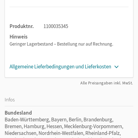
Umfangsmessung
Volumenmessung
Kraftwirkung
Produktnr.
1100035345
Druckkraft
Hinweis
Zugkraft
Geringer Lagerbestand – Bestellung nur auf Rechnung.
Federkraft
Reibungskräfte
Feste Rolle
Allgemeine Lieferbedingungen und Lieferkosten
Lose Rolle
Zweiseitiger Hebel
Alle Preisangaben inkl. MwSt.
Balkenwaage
Infos
Geneigte Ebene
Gleichförmige Bewegung
Bundesland
Beschleunigte Bewegung
Baden-Württemberg, Bayern, Berlin, Brandenburg,
Energiespeicherung in einer Feder
Bremen, Hamburg, Hessen, Mecklenburg-Vorpommern,
Energieübertragung durch Stoß
Niedersachsen, Nordrhein-Westfalen, Rheinland-Pfalz,