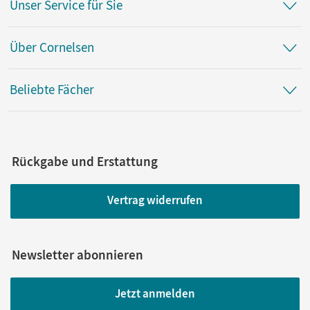
Unser Service für Sie
Strommessung bei Reihenschaltung
Strommessung bei Parallelschaltung
Über Cornelsen
Elektrische Leistung einer Glühlampe
Elektrische Arbeit bei der Erzeugung von
Wärmeenergie
Beliebte Fächer
Magnetische Kraftwirkung eines stromdurchflossenen
Leiters
Magnetisches Feld eines stromdurchflossenen Leiters
Magnetisches Feld einer Spule
Rückgabe und Erstattung
Elektromagnet
Prinzip des Elektromotors
Vertrag widerrufen
Kraftwirkungen im magnetischen Feld
Prinzip der Drehspule
Induktion
Newsletter abonnieren
Elektromagnetische Kopplung
Transformator
Jetzt anmelden