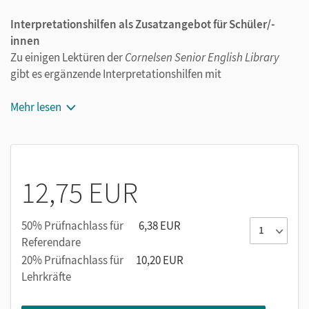
Interpretationshilfen als Zusatzangebot für Schüler/-
innen
Zu einigen Lektüren der
Cornelsen Senior English Library
gibt es ergänzende Interpretationshilfen mit
wichtigen Informationen zum Werk,
Mehr lesen
Kurzbiographien der Autorinnen und Autoren,
Wortschatzhilfen und Auflistungen zentraler Zitate
sowie
einer Musterklausur.
12,75 EUR
50% Prüfnachlass für
6,38 EUR
Referendare
20% Prüfnachlass für
10,20 EUR
Lehrkräfte