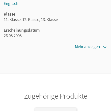
Englisch
Klasse
11. Klasse, 12. Klasse, 13. Klasse
Erscheinungsdatum
26.08.2008
Maße
Mehr anzeigen
Länge: 19 cm, Breite: 12,8 cm, Höhe: 0,7 cm
Verlag
Cornelsen Verlag
Autor/-in
Müller, Bernhard
Zugehörige Produkte