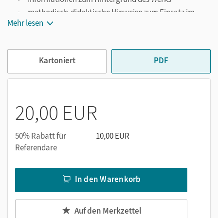
methodisch-didaktische Hinweise zum Einsatz im
Mehr lesen
Unterricht
vielfältige Aufgaben zu unterschiedlichen
Kompetenzbereichen
Kartoniert
PDF
Kopiervorlagen
Vorschläge zur Leistungsmessung
Musterlösungen zu Unterrichtsaufgaben und
Leistungsmessungen
20,00 EUR
50% Rabatt für
10,00 EUR
Referendare
In den Warenkorb
Auf den Merkzettel