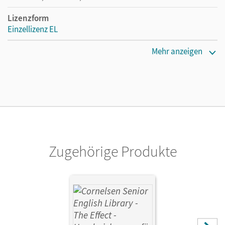
Lizenzform
Einzellizenz EL
Erscheinungsdatum
Mehr anzeigen
20.06.2013
Verlag
Cornelsen Verlag
Vorautor/-in
Huxley, Aldous
Zugehörige Produkte
Autor/-in
Arnold, Heinz