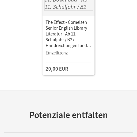
The Effect • Cornelsen
Senior English Library
Literatur · Ab 11.
Schuljahr / B2 •
Handreichungen für den
Unterricht mit
Einzellizenz
Klausurvorschlägen als
Download
20,00 EUR
Potenziale entfalten