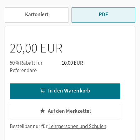
Kompetenzbereichen
Kartoniert
PDF
Kopiervorlagen
Vorschläge zur Leistungsmessung
Musterlösungen zu Unterrichtsaufgaben und
Leistungsmessungen
20,00 EUR
Die Handreichungen für den Unterricht bieten ein
vollständiges Unterrichtsmodell, das durch praktische
50% Rabatt für
10,00 EUR
Übersichten zu Themen und Kompetenzbereichen
Referendare
individuell angepasst werden kann.
In den Warenkorb
Auf den Merkzettel
Bestellbar nur für
Lehrpersonen und Schulen
.