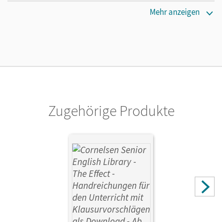
Erscheinungsdatum
Mehr anzeigen
11.11.2019
Verlag
Cornelsen Verlag
Vorautor/-in
Akhtar, Ayad
Zugehörige Produkte
Autor/-in
Azadian, Ramin; Jörgeling, Björn