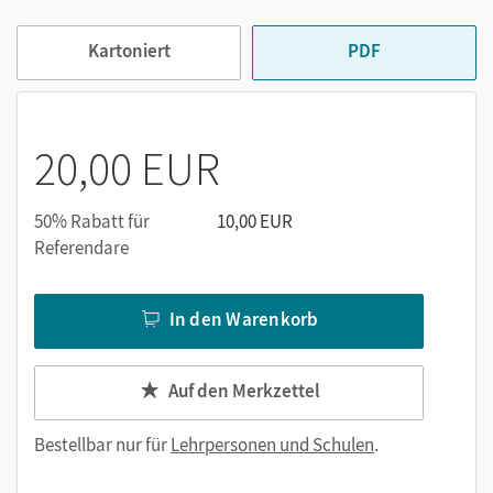
Kompetenzbereichen
Kartoniert
PDF
Kopiervorlagen
Vorschläge zur Leistungsmessung
Musterlösungen zu Unterrichtsaufgaben und
Leistungsmessungen
20,00 EUR
Die Handreichungen für den Unterricht bieten ein
vollständiges Unterrichtsmodell, das durch praktische
50% Rabatt für
10,00 EUR
Übersichten zu Themen und Kompetenzbereichen
Referendare
individuell angepasst werden kann.
In den Warenkorb
Auf den Merkzettel
Bestellbar nur für
Lehrpersonen und Schulen
.