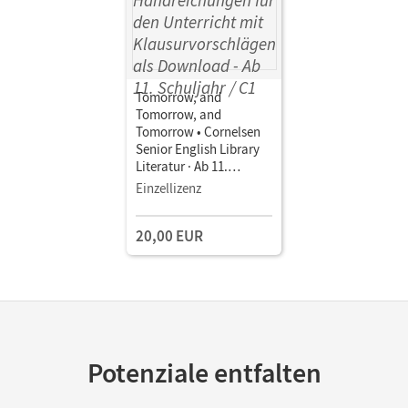
Tomorrow, and
Tomorrow, and
Tomorrow • Cornelsen
Senior English Library
Literatur · Ab 11.
Schuljahr / C1 •
Einzellizenz
Handreichungen für den
Unterricht mit
20,00 EUR
Klausurvorschlägen als
Download
Potenziale entfalten