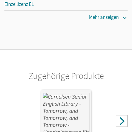
Einzellizenz EL
Erscheinungsdatum
Mehr anzeigen
24.08.2020
Verlag
Cornelsen Verlag
Vorautor/-in
Shelley, Mary
Zugehörige Produkte
Autor/-in
Schüler, Lars; Runge, Eva