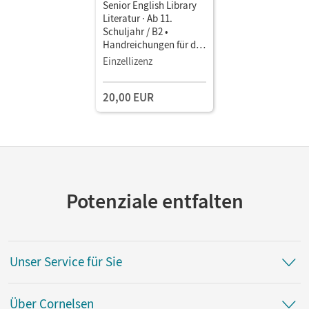
Senior English Library
Literatur · Ab 11.
Schuljahr / B2 •
Handreichungen für den
Unterricht mit
Einzellizenz
Klausurvorschlägen als
Download
20,00 EUR
Potenziale entfalten
Unser Service für Sie
Über Cornelsen