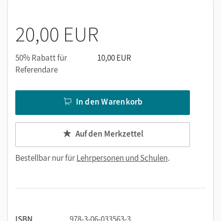
Kopiervorlagen
Vorschläge zur Leistungsmessung
20,00 EUR
Musterlösungen zu Unterrichtsaufgaben und
Leistungsmessungen
50% Rabatt für
10,00 EUR
Referendare
In den Warenkorb
Auf den Merkzettel
Bestellbar nur für
Lehrpersonen und Schulen
.
ISBN
978-3-06-033563-3