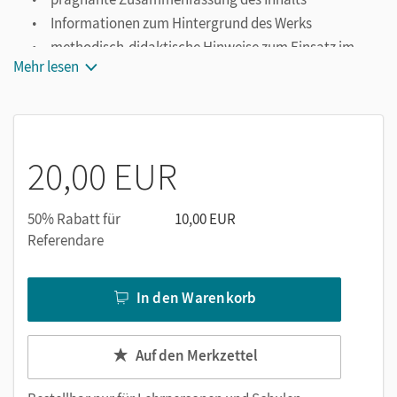
Informationen zum Hintergrund des Werks
methodisch-didaktische Hinweise zum Einsatz im
Mehr lesen
Unterricht
vielfältige Aufgaben zu unterschiedlichen
Kompetenzbereichen
Kopiervorlagen
Vorschläge zur Leistungsmessung
20,00 EUR
Musterlösungen zu Unterrichtsaufgaben und
Leistungsmessungen
50% Rabatt für
10,00 EUR
Referendare
In den Warenkorb
Auf den Merkzettel