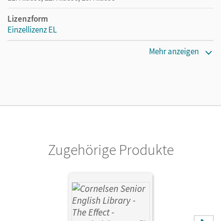
Lizenzform
Einzellizenz EL
Erscheinungsdatum
Mehr anzeigen
18.04.2016
Verlag
Cornelsen Verlag
Vorautor/-in
Brooks, Kevin
Zugehörige Produkte
Autor/-in
Schumann, Inkeri