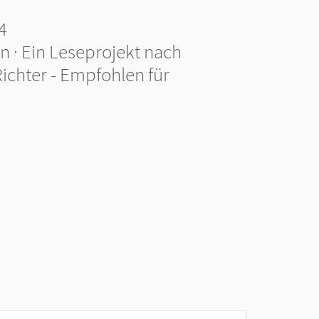
4
en · Ein Leseprojekt nach
chter - Empfohlen für