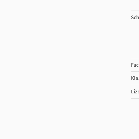
Sch
Fac
Kla
Liz
Ers
Ver
Vor