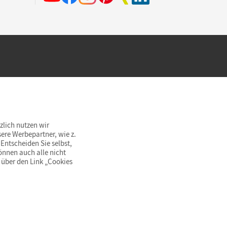
hland beim Kauf im Cornelsen Onlineshop.
rsandkostenfrei innerhalb Deutschlands
zlich nutzen wir
ere Werbepartner, wie z.
Entscheiden Sie selbst,
önnen auch alle nicht
 über den Link „Cookies
© Cornelsen Verlag 2026