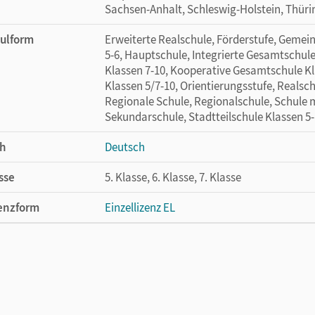
Sachsen-Anhalt, Schleswig-Holstein, Thür
ulform
Erweiterte Realschule, Förderstufe, Gemei
5-6, Hauptschule, Integrierte Gesamtschule
Klassen 7-10, Kooperative Gesamtschule Kl
Klassen 5/7-10, Orientierungsstufe, Realsch
Regionale Schule, Regionalschule, Schule 
Sekundarschule, Stadtteilschule Klassen 5
h
Deutsch
sse
5. Klasse, 6. Klasse, 7. Klasse
enzform
Einzellizenz EL
cheinungsdatum
26.05.2026
lag
Cornelsen Verlag
autor/-in
Richter, Jutta