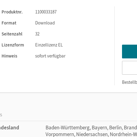
Produktnr.
1100033187
Format
Download
Seitenzahl
32
Lizenzform
Einzellizenz EL
Hinweis
sofort verfügbar
Bestellb
os
ndesland
Baden-Württemberg, Bayern, Berlin, Bran
Vorpommern, Niedersachsen, Nordrhein-Wes