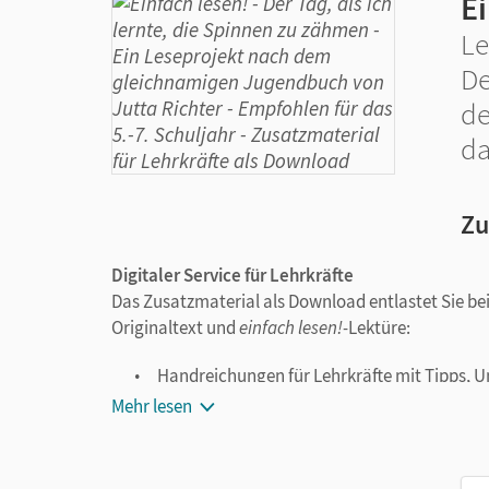
Ei
Le
De
de
da
Zu
Digitaler Service für Lehrkräfte
Das Zusatzmaterial als Download entlastet Sie be
Originaltext und
einfach lesen!-
Lektüre:
Handreichungen für Lehrkräfte mit Tipps, U
Unterricht als Kopiervorlagen
Mehr lesen
Gegenüberstellung der
einfach lesen-
Kapite