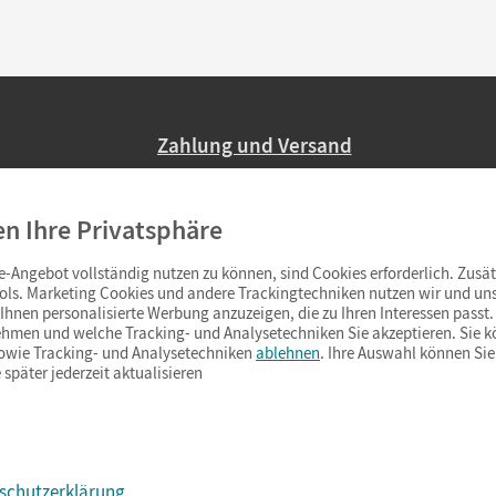
Zahlung und Versand
Nur 2,95 EUR Versandkosten in Deutsc
en Ihre Privatsphäre
Ab 59,– EUR Bestellwert liefern wir ve
(Lieferung in 3–6 Tagen).
-Angebot vollständig nutzen zu können, sind Cookies erforderlich. Zusät
ols. Marketing Cookies und andere Trackingtechniken nutzen wir und uns
hnen personalisierte Werbung anzuzeigen, die zu Ihren Interessen passt. 
hmen und welche Tracking- und Analysetechniken Sie akzeptieren. Sie k
sowie Tracking- und Analysetechniken
ablehnen
. Ihre Auswahl können Sie
 später jederzeit aktualisieren
schutzerklärung
s & Co.