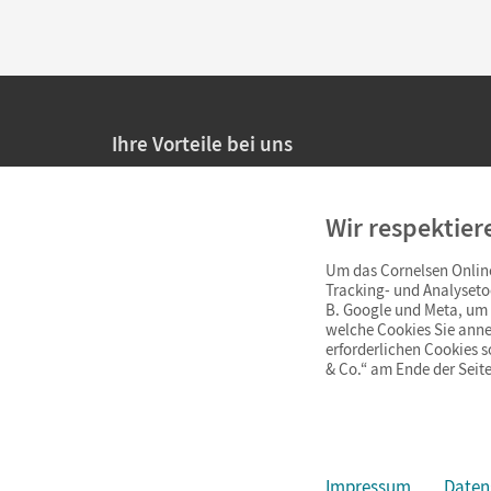
Ihre Vorteile bei uns
20% Prüfnachlass für Lehrkräfte
Wir respektier
Persönliche Angebote für Lehrkräfte
Um das Cornelsen Online
Sicheres Einkaufen mit SSL-Verschlüsselung
Tracking- und Analyseto
B. Google und Meta, um I
Verlängerte
Widerrufsfrist
von 4 Wochen
welche Cookies Sie anne
erforderlichen Cookies 
& Co.“ am Ende der Seite
Schnelle und einfache Retourenabwicklung
Impressum
Daten
Impressum
AGB
Datenschutz
Barrierefreiheit
Cookie