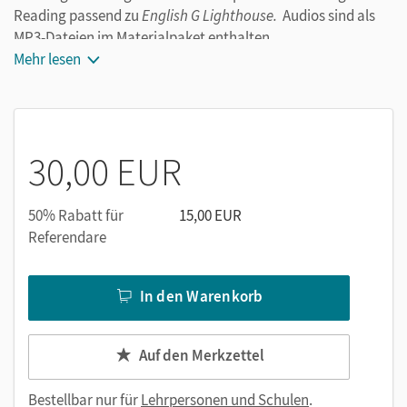
Reading passend zu
English G Lighthouse.
Audios sind als
MP3-Dateien im Materialpaket enthalten.
Alle Aufgaben werden auf drei Niveaustufen angeboten und
Mehr lesen
sind passgenau zu den Themen und der Wortschatz- und
Grammatikprogression der Schulbücher gestaltet.
Zusätzlich enthalten sind Vorschläge für Lernkontrollen auf
Förderniveau.
30,00 EUR
50% Rabatt für
15,00 EUR
Referendare
In den Warenkorb
Auf den Merkzettel
Bestellbar nur für
Lehrpersonen und Schulen
.