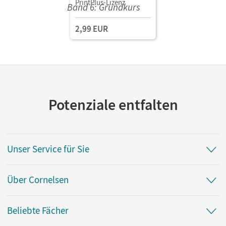
PrintPlus-Lizenz
Nebenläufigkeit und
Threads,
2,99 EUR
Informationssicherheit,
Softwareprojekte · Band
für
naturwissenschaftlich-
technologische
Gymnasien für das
grundlegende
Anforderungsniveau •
Potenziale entfalten
Schulbuch als E-Book
Mit Medien
Unser Service für Sie
Über Cornelsen
Beliebte Fächer