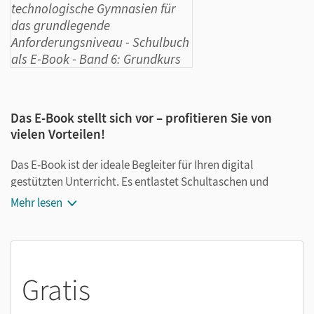
Das E-Book stellt sich vor – profitieren Sie von
vielen Vorteilen!
Das E-Book ist der ideale Begleiter für Ihren digital
gestützten Unterricht. Es entlastet Schultaschen und
Rucksäcke und ist jederzeit unkompliziert verfügbar.
Mehr lesen
Außerdem unterstützt es mit vielen digitalen Funktionen
das Lehren und Lernen:
Notizen erstellen
Gratis
Markierungen setzen
Text ergänzen