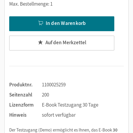
Lesezeichen hinzufügen
Max. Bestellmenge: 1
im Text suchen
zoomen
In den Warenkorb
Die Medien sind wichtige Bestandteile dieses E-Books. Sie
sind seitengenau platziert, damit Sie und Ihre Schüler/-innen
Auf den Merkzettel
jederzeit unkompliziert darauf zugreifen können. So
gestalten Sie das Lehren und Lernen zeitsparend und
abwechslungsreich. Kein Medienwechsel! Kein
zeitaufwendiges Suchen!
Produktnr.
1100025259
Medien in diesem E-Book:
Seitenzahl
200
kapitelseitengenaue Materialanordnung
Lizenzform
E-Book Testzugang 30 Tage
Vorlagen für alle Aufgaben
Hinweis
sofort verfügbar
Kopiervorlagen
weitere aufgabenspezifische Dateien
Der Testzugang (Demo) ermöglicht es Ihnen, das E-Book
30