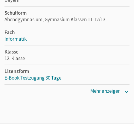
Schulform
Abendgymnasium, Gymnasium Klassen 11-12/13
Fach
Informatik
Klasse
12. Klasse
Lizenzform
E-Book Testzugang 30 Tage
Erscheinungsdatum
Mehr anzeigen
30.08.2024
Lizenztext
Kostenloser Zugang, um das E-Book 30 Tage lang zu testen
Verlag