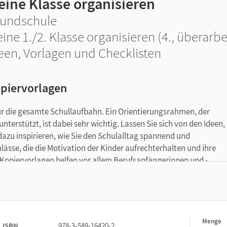
eine Klasse organisieren
undschule
ine 1./2. Klasse organisieren (4., überarbe
een, Vorlagen und Checklisten
piervorlagen
für die gesamte Schullaufbahn. Ein Orientierungsrahmen, der
nterstützt, ist dabei sehr wichtig. Lassen Sie sich von den Ideen,
azu inspirieren, wie Sie den Schulalltag spannend und
ässe, die die Motivation der Kinder aufrechterhalten und ihre
d Kopiervorlagen helfen vor allem Berufsanfängerinnen und -
n Sie sich auf das Wesentliche des Lehrerberufes: die Arbeit mit 
Menge
1
ISBN
978-3-589-16420-2