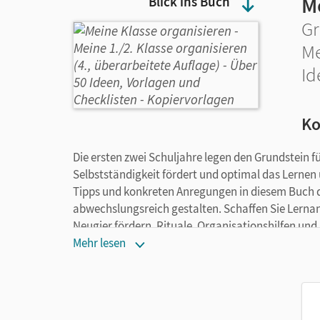
M
Blick ins Buch
Gr
Me
Id
Ko
Die ersten zwei Schuljahre legen den Grundstein 
Selbstständigkeit fördert und optimal das Lernen u
Tipps und konkreten Anregungen in diesem Buch d
abwechslungsreich gestalten. Schaffen Sie Lernanl
Neugier fördern. Rituale, Organisationshilfen un
anfängern, ihre Arbeit zu optimieren. Konzentriere
Mehr lesen
Kindern.