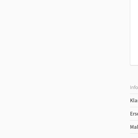
Inf
Kla
Ers
Ma