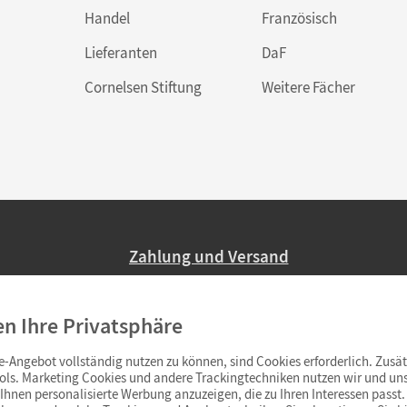
Handel
Französisch
Lieferanten
DaF
Cornelsen Stiftung
Weitere Fächer
Zahlung und Versand
Nur 2,95 EUR Versandkosten in Deutsc
en Ihre Privatsphäre
Ab 59,– EUR Bestellwert liefern wir ve
(Lieferung in 3–6 Tagen).
-Angebot vollständig nutzen zu können, sind Cookies erforderlich. Zusät
ols. Marketing Cookies und andere Trackingtechniken nutzen wir und uns
hnen personalisierte Werbung anzuzeigen, die zu Ihren Interessen passt. 