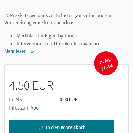
10 Praxis-Downloads zur Selbstorganisation und zur
Vorbereitung von Elternabenden:
Merkblatt für Eigenrhythmus
Interventions- und Problemlösungsplan
Mehr lesen
Selbstorganisation: Ordnungssystem
I
m
A
b
o
gr
Selbstorganisation: Merkblatt Schule und Privat
atis
Mußezeiten oder „Schulzeiten“
Vorbereitung eines Elterngesprächs
4,50 EUR
Checkliste Elternabend
Arbeitsplan
Im Abo:
0,00 EUR
Kontaktliste für Notfälle
Infos zum Abo
Übersicht zu Verhaltensauffälligkeiten
In den Warenkorb