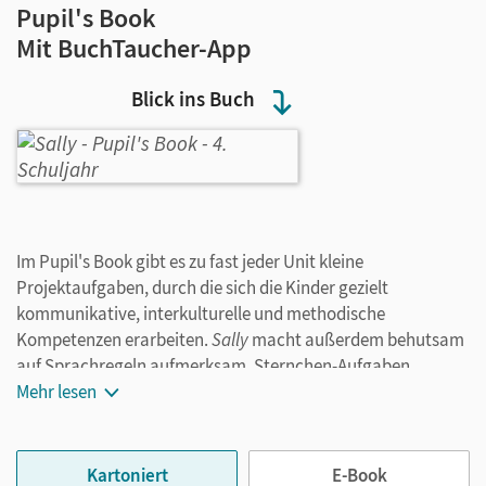
Pupil's Book
Mit BuchTaucher-App
Blick ins Buch
Im Pupil's Book gibt es zu fast jeder Unit kleine
Projektaufgaben, durch die sich die Kinder gezielt
kommunikative, interkulturelle und methodische
Kompetenzen erarbeiten.
Sally
macht außerdem behutsam
auf Sprachregeln aufmerksam. Sternchen-Aufgaben
enthalten Aufträge für schnellere Lerner/-innen.
Mehr lesen
Kartoniert
E-Book