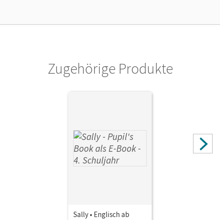
Verlag
Cornelsen Verlag
Autor/-in
Gleixner-Weyrauch, Stefanie; Brune, Jasmin; Lugauer,
Marion; Elsner, Daniela; Schwarz, Sabine
Zugehörige Produkte
Sally • Englisch ab