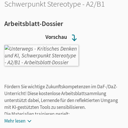
Schwerpunkt Stereotype - A2/B1
Arbeitsblatt-Dossier
Vorschau
Fördern Sie wichtige Zukunftskompetenzen im DaF-/DaZ-
Unterricht! Diese kostenlose Arbeitsblattsammlung
unterstützt dabei, Lernende für den reflektierten Umgang
mit KI-gestützten Tools zu sensibilisieren.
Die Materialien trainieren gezielt:
• Unterschiede zwischen Fakt, Meinung und Halluzination
Mehr lesen
zu erkennen