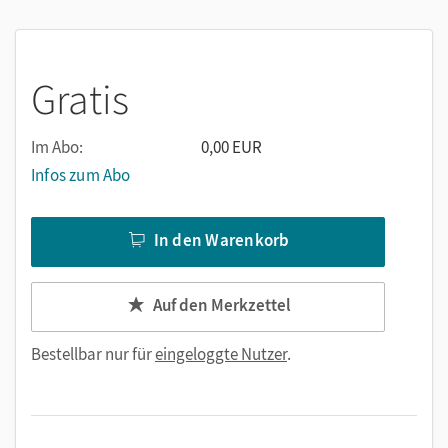
• Chatbot-Antworten sorgfältig zu lesen und zu
hinterfragen
• falsche oder problematische Informationen kritisch zu
Gratis
identifizieren
Die kostenlosen Arbeitsblätter sind praxisnah, leicht
einsetzbar und regen zur Diskussion an – ideal für DaF/DaZ-
Im Abo:
0,00 EUR
Lernende auf Niveau A2/B1.
Infos zum Abo
In den Warenkorb
Auf den Merkzettel
Bestellbar nur für
eingeloggte Nutzer
.