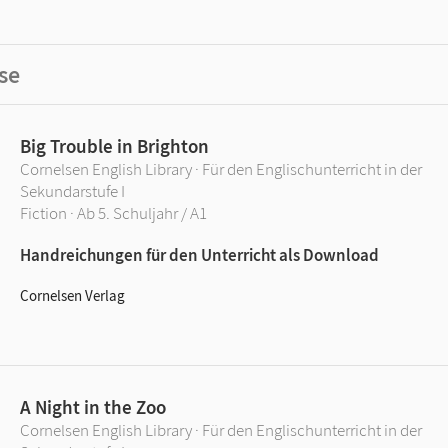
se
Big Trouble in Brighton
Cornelsen English Library · Für den Englischunterricht in der
Sekundarstufe I
Fiction · Ab 5. Schuljahr / A1
Handreichungen für den Unterricht als Download
Cornelsen Verlag
A Night in the Zoo
Cornelsen English Library · Für den Englischunterricht in der