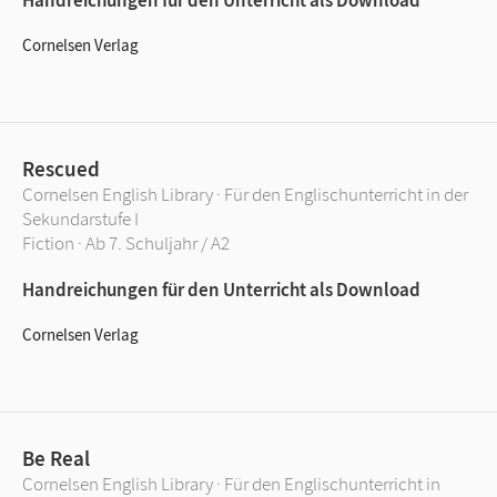
Cornelsen Verlag
Rescued
Cornelsen English Library · Für den Englischunterricht in der
Sekundarstufe I
Fiction · Ab 7. Schuljahr / A2
Handreichungen für den Unterricht als Download
Cornelsen Verlag
Be Real
Cornelsen English Library · Für den Englischunterricht in