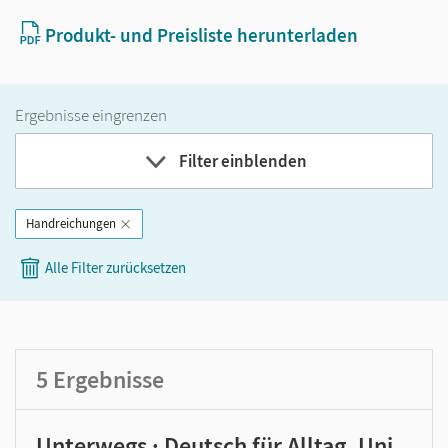
Produkt- und Preisliste herunterladen
Ergebnisse eingrenzen
Filter einblenden
Handreichungen
Band
Alle Filter zurücksetzen
Klassenstufe
GER-Niveau
Produktart
5
Ergebnisse
Unterwegs · Deutsch für Alltag, Uni