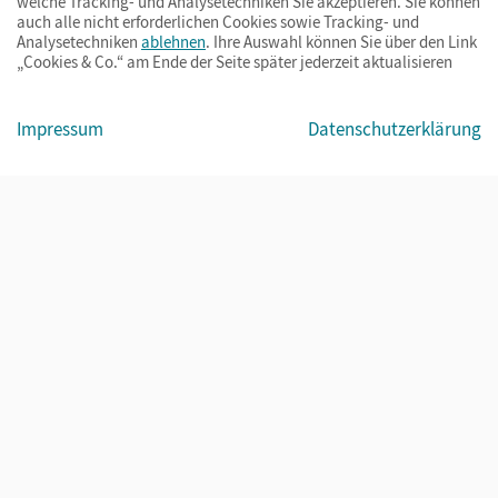
welche Tracking- und Analysetechniken Sie akzeptieren. Sie können
auch alle nicht erforderlichen Cookies sowie Tracking- und
Analysetechniken
ablehnen
. Ihre Auswahl können Sie über den Link
„Cookies & Co.“ am Ende der Seite später jederzeit aktualisieren
Impressum
AGB
Datenschutz
Barrierefreiheit
Cookies & Co.
Impressum
Datenschutzerklärung
© Cornelsen Verlag 2026