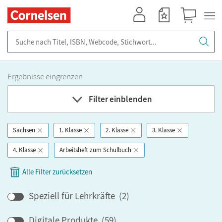
Mein Konto
Merkzettel
Warenkorb
Suche nach Titel, ISBN, Webcode, Stichwort...
Ergebnisse eingrenzen
Filter einblenden
Sachsen
1. Klasse
2. Klasse
3. Klasse
Fach
4. Klasse
Arbeitsheft zum Schulbuch
Bundesland
Alle Filter zurücksetzen
Bildungbereich
Speziell für Lehrkräfte
(
2
)
Digitale Produkte
(
59
)