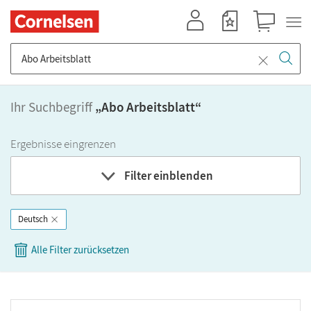
Mein Konto
Merkzettel
Warenkorb
Suche nach Titel, ISBN, Webcode, Stichwort...
Ihr Suchbegriff
„
Abo Arbeitsblatt
“
Ergebnisse eingrenzen
Filter einblenden
Deutsch
Fach
Alle Filter zurücksetzen
Bundesland
Bildungbereich