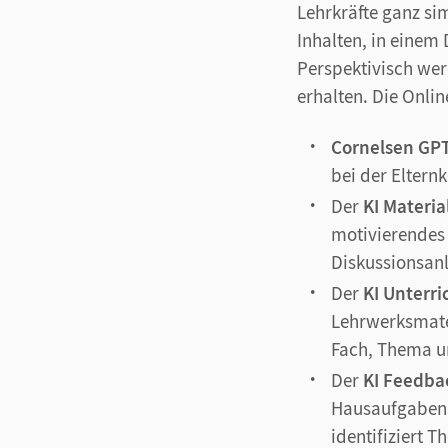
Lehrkräfte ganz si
Inhalten, in eine
Perspektivisch wer
erhalten. Die Onli
Cornelsen GP
bei der Elter
Der
KI Materia
motivierendes 
Diskussionsanl
Der
KI Unterri
Lehrwerksmater
Fach, Thema u
Der
KI Feedba
Hausaufgaben 
identifiziert 