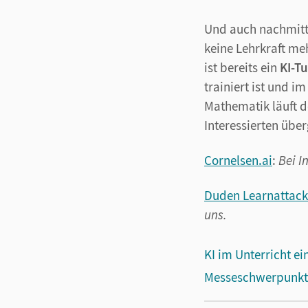
Und auch nachmitta
keine Lehrkraft me
ist bereits ein
KI-Tu
trainiert ist und i
Mathematik läuft de
Interessierten übe
Cornelsen.ai
:
Bei I
Duden Learnattack
uns.
KI im Unterricht ei
Messeschwerpunkte 