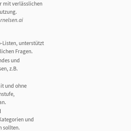
 mit verlässlichen
utzung.
rnelsen.ai
o-Listen, unterstützt
lichen Fragen.
endes und
en, z.B.
mit und ohne
nstufe,
an.
d
Kategorien und
 sollten.