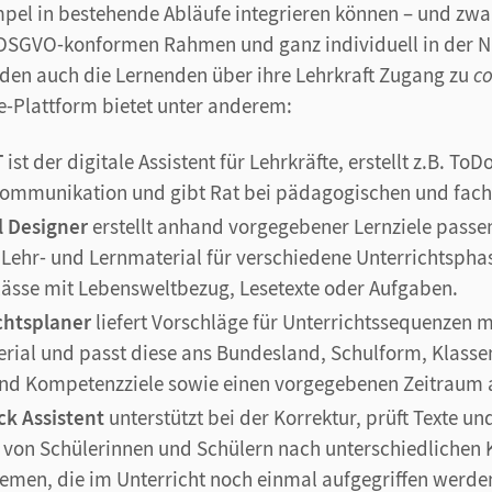
mpel in bestehende Abläufe integrieren können – und zwar
m DSGVO-konformen Rahmen und ganz individuell in der N
den auch die Lernenden über ihre Lehrkraft Zugang zu
co
ne-Plattform bietet unter anderem:
T
ist der digitale Assistent für Lehrkräfte, erstellt z.B. ToD
nkommunikation und gibt Rat bei pädagogischen und fach
l Designer
erstellt anhand vorgegebener Lernziele pass
Lehr- und Lernmaterial für verschiedene Unterrichtsphas
ässe mit Lebensweltbezug, Lesetexte oder Aufgaben.
chtsplaner
liefert Vorschläge für Unterrichtssequenzen 
ial und passt diese ans Bundesland, Schulform, Klasse
nd Kompetenzziele sowie einen vorgegebenen Zeitraum 
ck Assistent
unterstützt bei der Korrektur, prüft Texte un
von Schülerinnen und Schülern nach unterschiedlichen 
Themen, die im Unterricht noch einmal aufgegriffen werden