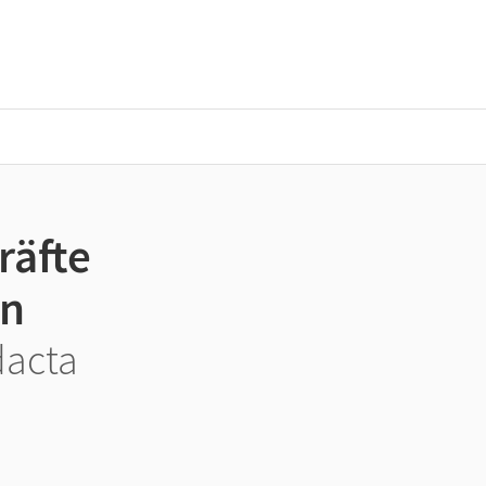
räfte
rn
dacta