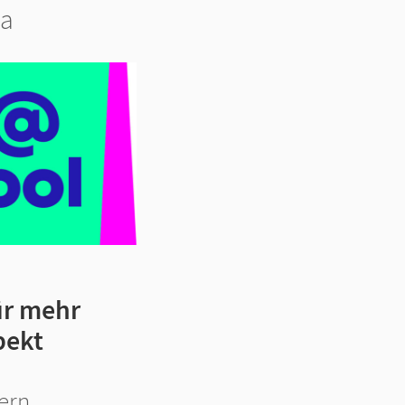
ma
ür mehr
pekt
ern,