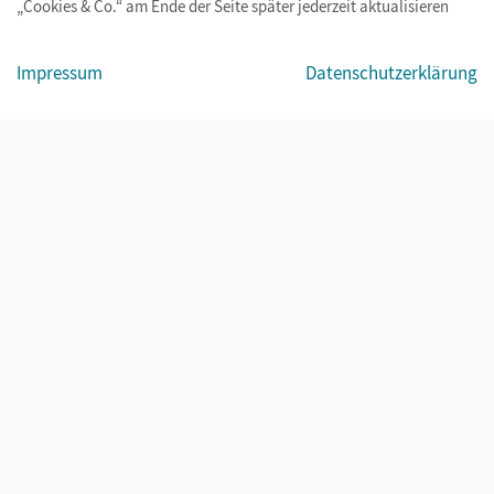
„Cookies & Co.“ am Ende der Seite später jederzeit aktualisieren
Impressum
AGB
Datenschutz
Barrierefreiheit
Cookies & Co.
Impressum
Datenschutzerklärung
© Cornelsen Verlag 2026