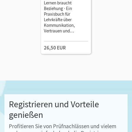
Lernen braucht
Beziehung · Ein
Praxisbuch für
Lehrkräfte über
Kommunikation,
Vertrauen und
konstruktives
Miteinander • Scriptor
26,50 EUR
Praxis • Buch
Registrieren und Vorteile
genießen
Profitieren Sie von Prüfnachlässen und vielem