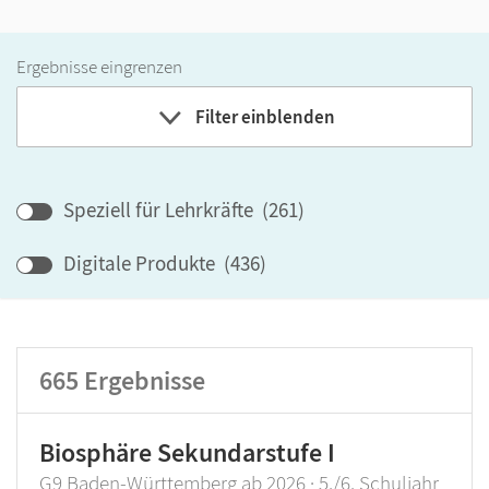
Ergebnisse eingrenzen
Filter einblenden
Bundesland
Speziell für Lehrkräfte
(
261
)
Lehrwerk/Reihe
Digitale Produkte
(
436
)
Klassenstufe
665
Ergebnisse
Produktart
Biosphäre Sekundarstufe I
G9 Baden-Württemberg ab 2026 · 5./6. Schuljahr