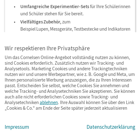
Umfangreiche Experimentier-Sets
für Ihre Schülerinnen
und Schüler stehen für Sie bereit.
Vielfältiges Zubehör,
zum
Beispiel Lupen, Messgeräte, Testbestecke und Indikatoren
finden Sie unter cornelsen-experimenta.de/biologie
Wir respektieren Ihre Privatsphäre
Um das Cornelsen Online-Angebot vollständig nutzen zu können,
sind Cookies erforderlich. Zusätzlich nutzen wir Tracking- und
Analysetools. Marketing Cookies und andere Trackingtechniken
nutzen wir und unsere Werbepartner, wie z. B. Google und Meta, um
Ihnen personalisierte Werbung anzuzeigen, die zu Ihren Interessen
passt. Entscheiden Sie selbst, welche Cookies Sie annehmen und
welche Tracking- und Analysetechniken Sie akzeptieren. Sie können
auch alle nicht erforderlichen Cookies sowie Tracking- und
Analysetechniken
ablehnen
. Ihre Auswahl können Sie über den Link
Potenziale entfalten
„Cookies & Co.“ am Ende der Seite später jederzeit aktualisieren
Impressum
Datenschutzerklärung
Unser Service für Sie