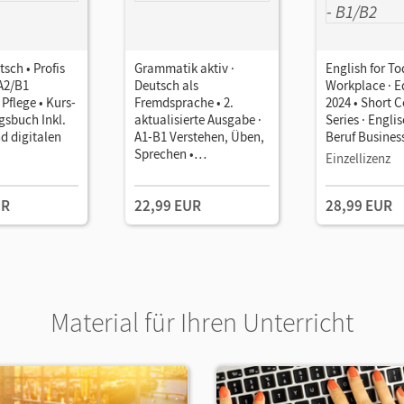
sch • Profis
Grammatik aktiv ·
English for To
 A2/B1
Deutsch als
Workplace · E
 Pflege • Kurs-
Fremdsprache • 2.
2024 • Short 
sbuch Inkl.
aktualisierte Ausgabe ·
Series · Engli
d digitalen
A1-B1 Verstehen, Üben,
Beruf Business 
Sprechen •
B1/B2 • Cour
Einzellizenz
Übungsgrammatik Inkl.
with Online Au
PagePlayer-App
Incl. E-Book
UR
22,99 EUR
28,99 EUR
Material für Ihren Unterricht