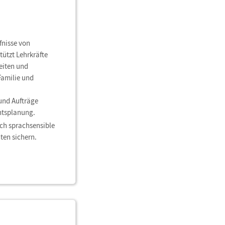
fnisse von
ützt Lehrkräfte
reiten und
Familie und
 und Aufträge
chtsplanung.
rch sprachsensible
en sichern.