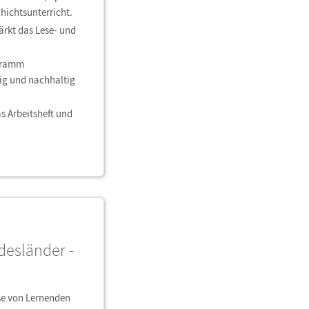
ichtsunterricht.
ärkt das Lese- und
agramm
tig und nachhaltig
s Arbeitsheft und
ndesländer -
sse von Lernenden