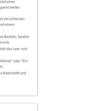
ützt einen
ngereicherten
tzt mit einfachen
und einem
um Basteln, Spielen
rricht.
ärkt das Lese- und
führen" oder "Ein
lt.
s Arbeitsheft und