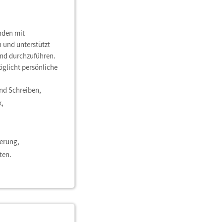
nden mit
 und unterstützt
 und durchzuführen.
öglicht persönliche
nd Schreiben,
k,
ierung,
ten.