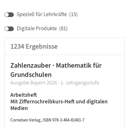
Fach
Bundesland
Speziell für Lehrkräfte
(
15
)
Lehrwerk/Reihe
Klassenstufe
Digitale Produkte
(
81
)
1234
Ergebnisse
Zahlenzauber · Mathematik für
Grundschulen
Ausgabe Bayern 2026 · 1. Jahrgangsstufe
Arbeitsheft
Mit Ziffernschreibkurs-Heft und digitalen
Medien
Cornelsen Verlag, ISBN 978-3-464-81401-7