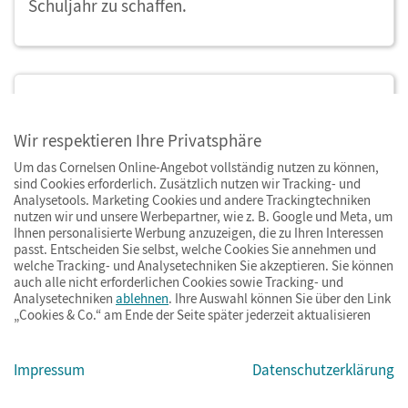
Schuljahr zu schaffen.
Lernhilfen für die Grundschule
Unsere Lernhilfen für die Grundschule machen
Wir respektieren Ihre Privatsphäre
Lernen zum Abenteuer. Sie sind speziell darauf
Um das Cornelsen Online-Angebot vollständig nutzen zu können,
sind Cookies erforderlich. Zusätzlich nutzen wir Tracking- und
ausgerichtet, junge Schülerinnen und Schüler
Analysetools. Marketing Cookies und andere Trackingtechniken
spielerisch in ihrer Entwicklung zu unterstützen.
nutzen wir und unsere Werbepartner, wie z. B. Google und Meta, um
Ihnen personalisierte Werbung anzuzeigen, die zu Ihren Interessen
Ob Lesen, Schreiben oder Rechnen - unsere
passt. Entscheiden Sie selbst, welche Cookies Sie annehmen und
Materialien fördern Neugier und Spaß am
welche Tracking- und Analysetechniken Sie akzeptieren. Sie können
auch alle nicht erforderlichen Cookies sowie Tracking- und
Lernen.
Analysetechniken
ablehnen
. Ihre Auswahl können Sie über den Link
„Cookies & Co.“ am Ende der Seite später jederzeit aktualisieren
Impressum
Datenschutzerklärung