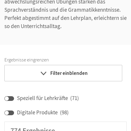
abwechslungsreichen Übungen stärken das
Sprachverständnis und die Grammatikkenntnisse.
Perfekt abgestimmt auf den Lehrplan, erleichtern sie
so den Unterrichtsalltag.
Ergebnisse eingrenzen
Filter einblenden
Bundesland
Lehrwerk/Reihe
Speziell für Lehrkräfte
(
71
)
Klassenstufe
Digitale Produkte
(
98
)
774
Ergebnisse