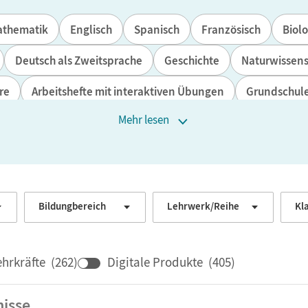
thematik
Englisch
Spanisch
Französisch
Biolo
Deutsch als Zweitsprache
Geschichte
Naturwissen
re
Arbeitshefte mit interaktiven Übungen
Grundschul
Mehr lesen
Mittlere Schulformen
Bildungbereich
Lehrwerk/Reihe
Kl
ehrkräfte
(
262
)
Digitale Produkte
(
405
)
isse