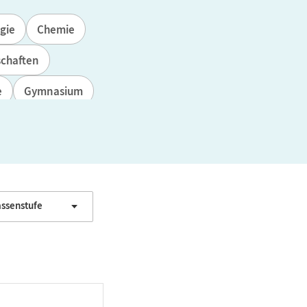
gie
Chemie
schaften
e
Gymnasium
assenstufe