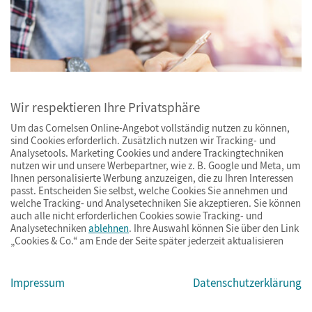
Wir respektieren Ihre Privatsphäre
Um das Cornelsen Online-Angebot vollständig nutzen zu können,
sind Cookies erforderlich. Zusätzlich nutzen wir Tracking- und
Analysetools. Marketing Cookies und andere Trackingtechniken
nutzen wir und unsere Werbepartner, wie z. B. Google und Meta, um
Bild: Shutterstock.com/panitanphoto
Ihnen personalisierte Werbung anzuzeigen, die zu Ihren Interessen
passt. Entscheiden Sie selbst, welche Cookies Sie annehmen und
Zu den Unterrichtsmaterialien eines Fachs sollten
welche Tracking- und Analysetechniken Sie akzeptieren. Sie können
auch alle nicht erforderlichen Cookies sowie Tracking- und
auch spezielle Prüfungstrainer gehören, die bei der
Analysetechniken
ablehnen
. Ihre Auswahl können Sie über den Link
„Cookies & Co.“ am Ende der Seite später jederzeit aktualisieren
Prüfungsvorbereitung unterstützen. Die meisten
gängigen Lehrwerkreihen enthalten dafür separate
Arbeitshefte
oder -bücher. Nachfolgend stellen wir
Impressum
Datenschutzerklärung
Ihnen einige Beispiele aus dem Cornelsen-Sortiment