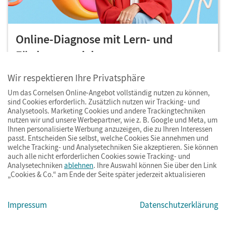
Online-Diagnose mit Lern- und
Fördermaterial
Mit
Diagnose und Fördern
überblicken Sie den
Wir respektieren Ihre Privatsphäre
Lernstand Ihrer Klasse und schließen Lernlücken
Um das Cornelsen Online-Angebot vollständig nutzen zu können,
sind Cookies erforderlich. Zusätzlich nutzen wir Tracking- und
durch individuell zugewiesene Lern- und
Analysetools. Marketing Cookies und andere Trackingtechniken
Fördermaterialien – sofortiges Feedback
nutzen wir und unsere Werbepartner, wie z. B. Google und Meta, um
Ihnen personalisierte Werbung anzuzeigen, die zu Ihren Interessen
inklusive. Sie eröffnen Ihren Schülerinnen und
passt. Entscheiden Sie selbst, welche Cookies Sie annehmen und
Schülern eigene Lernwege u.a. mit Erklärvideos
welche Tracking- und Analysetechniken Sie akzeptieren. Sie können
auch alle nicht erforderlichen Cookies sowie Tracking- und
und interaktiven Aufgaben.
Analysetechniken
ablehnen
. Ihre Auswahl können Sie über den Link
„Cookies & Co.“ am Ende der Seite später jederzeit aktualisieren
Impressum
Datenschutzerklärung