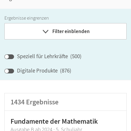
Ergebnisse eingrenzen
Filter einblenden
Bundesland
Speziell für Lehrkräfte
(
500
)
Lehrwerk/Reihe
Digitale Produkte
(
876
)
Klassenstufe
1434
Ergebnisse
Produktart
Fundamente der Mathematik
Ausgabe B ab 2024 · 5. Schuljahr