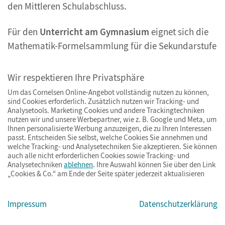
den Mittleren Schulabschluss.
Für den
Unterricht am Gymnasium
eignet sich die
Mathematik-Formelsammlung für die Sekundarstufe
I und II. Sie ist in allen Bundesländern außer Bayern
für sämtliche Klausuren inklusive der Abiturprüfung
Wir respektieren Ihre Privatsphäre
zugelassen. Für Bayern nutzen Sie die
Um das Cornelsen Online-Angebot vollständig nutzen zu können,
Formelsammlung für Naturwissenschaften am
sind Cookies erforderlich. Zusätzlich nutzen wir Tracking- und
Analysetools. Marketing Cookies und andere Trackingtechniken
Gymnasium, die auch einen mathematischen Teil
nutzen wir und unsere Werbepartner, wie z. B. Google und Meta, um
Ihnen personalisierte Werbung anzuzeigen, die zu Ihren Interessen
enthält.
passt. Entscheiden Sie selbst, welche Cookies Sie annehmen und
welche Tracking- und Analysetechniken Sie akzeptieren. Sie können
Tipp:
Natürlich finden Sie bei Cornelsen nicht nur
auch alle nicht erforderlichen Cookies sowie Tracking- und
Analysetechniken
ablehnen
. Ihre Auswahl können Sie über den Link
Tafelwerke für Mathematik, sondern auch
„Cookies & Co.“ am Ende der Seite später jederzeit aktualisieren
Formelsammlungen für weitere Fächer
.
Impressum
Datenschutzerklärung
Formelsammlung mit Beispielen