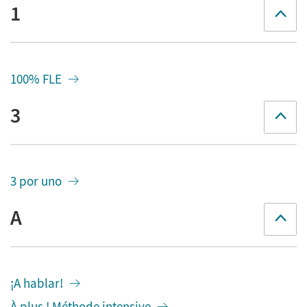
1
100% FLE
3
3 por uno
A
¡A hablar!
À plus ! Méthode intensive