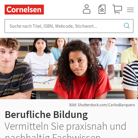
Mein Konto
Merkzettel
Warenkorb
Suche nach Titel, ISBN, Webcode, Stichwort...
Bild: Shutterstock.com/CarlosBarquero
Berufliche Bildung
Vermitteln Sie praxisnah und
nachhaltig Fachwissen