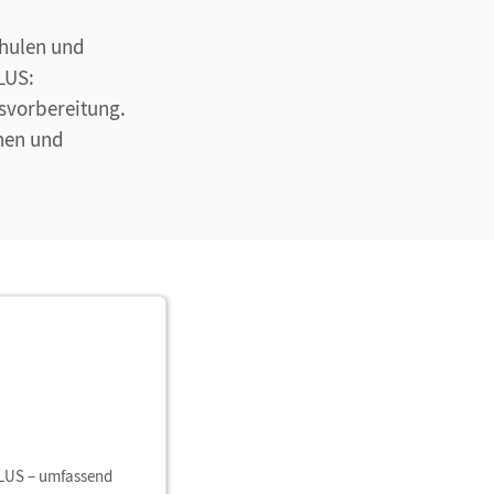
chulen und
LUS:
svorbereitung.
nen und
PLUS – umfassend