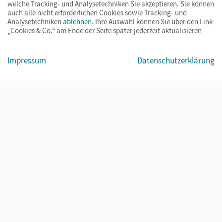
welche Tracking- und Analysetechniken Sie akzeptieren. Sie können
auch alle nicht erforderlichen Cookies sowie Tracking- und
Analysetechniken
ablehnen
. Ihre Auswahl können Sie über den Link
„Cookies & Co.“ am Ende der Seite später jederzeit aktualisieren
Impressum
AGB
Datenschutz
Barrierefreiheit
Cookies & Co.
Impressum
Datenschutzerklärung
© Cornelsen Verlag 2026