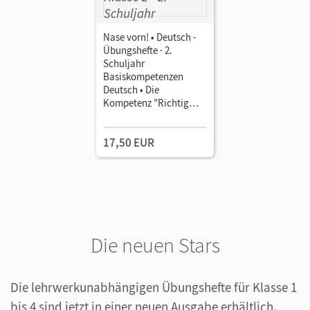
Nase vorn! • Deutsch -
Übungshefte · 2.
Schuljahr
Basiskompetenzen
Deutsch • Die
Kompetenz "Richtig
schreiben" trainieren in
Klasse 2 5 Übungshefte
17,50 EUR
mit Lösungen im Paket
Die neuen Stars
Die lehrwerkunabhängigen Übungshefte für Klasse 1
bis 4 sind jetzt in einer neuen Ausgabe erhältlich.