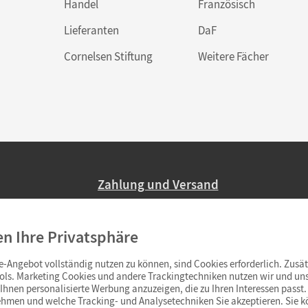
Handel
Französisch
Lieferanten
DaF
Cornelsen Stiftung
Weitere Fächer
Zahlung und Versand
Nur 2,95 EUR Versandkosten in Deutsc
en Ihre Privatsphäre
Ab 59,– EUR Bestellwert liefern wir ve
(Lieferung in 3–6 Tagen).
-Angebot vollständig nutzen zu können, sind Cookies erforderlich. Zusät
ols. Marketing Cookies und andere Trackingtechniken nutzen wir und uns
hnen personalisierte Werbung anzuzeigen, die zu Ihren Interessen passt. 
hmen und welche Tracking- und Analysetechniken Sie akzeptieren. Sie k