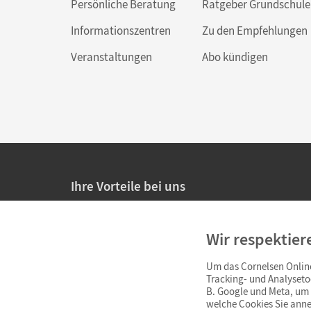
Persönliche Beratung
Ratgeber Grundschule
Informationszentren
Zu den Empfehlungen
Veranstaltungen
Abo kündigen
Ihre Vorteile bei uns
20% Prüfnachlass für Lehrkräfte
Wir respektier
Persönliche Angebote für Lehrkräfte
Um das Cornelsen Online
Sicheres Einkaufen mit SSL-Verschlüsselung
Tracking- und Analyseto
B. Google und Meta, um I
Verlängerte
Widerrufsfrist
von 4 Wochen
welche Cookies Sie anne