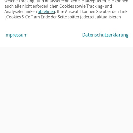
welche Tracking- und Analysetechniken Sie akzeptieren. Sie können
auch alle nicht erforderlichen Cookies sowie Tracking- und
Analysetechniken
ablehnen
. Ihre Auswahl können Sie über den Link
„Cookies & Co.“ am Ende der Seite später jederzeit aktualisieren
Impressum
AGB
Datenschutz
Barrierefreiheit
Cookies & Co.
Impressum
Datenschutzerklärung
© Cornelsen Verlag 2026