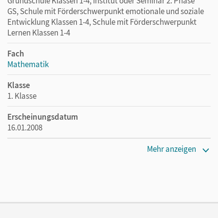
Grundschule Klassen 1-4, Institut oder Seminar 2. Phase
GS, Schule mit Förderschwerpunkt emotionale und soziale
Entwicklung Klassen 1-4, Schule mit Förderschwerpunkt
Lernen Klassen 1-4
Fach
Mathematik
Klasse
1. Klasse
Erscheinungsdatum
16.01.2008
Maße
Mehr anzeigen
Länge: 24 cm, Breite: 16,9 cm, Höhe: 0,5 cm
Verlag
Oldenbourg Schulbuchverlag
Autor/-in