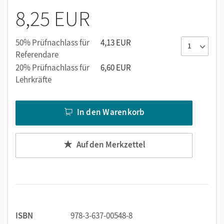
8,25 EUR
Ideal zum täglichen 5-Minuten-Training
Integriertes Lösungsheft zum selbstständigen Üben
Aufgaben zu allen wichtigen Lehrplaninhalten
50% Prüfnachlass für
4,13 EUR
Referendare
Als zusätzliches Übungsmaterial zum Differenzieren
und Fördern
20% Prüfnachlass für
6,60 EUR
Lehrkräfte
Sternchen-Sticker motivieren zum Weiterüben
In den Warenkorb
Auf den Merkzettel
ISBN
978-3-637-00548-8