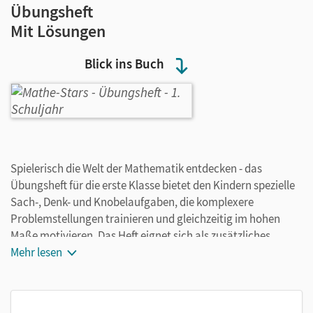
Übungsheft
Mit Lösungen
Blick ins Buch
Spielerisch die Welt der Mathematik entdecken - das
Übungsheft für die erste Klasse bietet den Kindern spezielle
Sach-, Denk- und Knobelaufgaben, die komplexere
Problemstellungen trainieren und gleichzeitig im hohen
Maße motivieren. Das Heft eignet sich als zusätzliches
Material im Unterricht, aber auch zum ergänzenden
Mehr lesen
Training zu Hause.
So wird jedes Kind zum Mathe-Star: