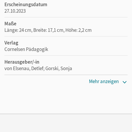
Erscheinungsdatum
27.10.2023
Maße
Länge: 24 cm, Breite: 17,1 cm, Höhe: 2,2 cm
Verlag
Cornelsen Pädagogik
Herausgeber/-in
von Elsenau, Detlef; Gorski, Sonja
Autor/-in
Mehr anzeigen
Gorski, Sonja; Maschong, Hannah; von Elsenau, Detlef;
Beigel, Janina; Beutel, Silvia-Iris; Brämer, Alexander;
Buddeberg, Magdalena; Bundesmann, Claudia;
Ernstberger, Fabian; Feitkenhauer, Tobias; Foltin,
Wolfgang; Frings, Anna; Geweke, Michaele; Henke,
Vanessa; Jungermann, Anja; Klecker, Markus; Klopsch,
Britta; Kratzert, Thomas; Marcoe, Ingvilt; Neuhaus, Meike;