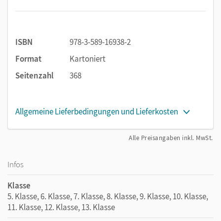
bietet Perspektiven für Schulen. Damit ist es viel mehr als
ein Beitrag zur wissenschaftlichen Debatte über die
verschiedenen Dimensionen des Transformationsprozesses
in unserer Gesellschaft.
Praxisbeispiele
zeigen, wie gute
ISBN
978-3-589-16938-2
Schule im Sinne der Nachhaltigkeit gelingen kann.
Format
Kartoniert
Seitenzahl
368
Allgemeine Lieferbedingungen und Lieferkosten
Alle Preisangaben inkl. MwSt.
Infos
Klasse
5. Klasse, 6. Klasse, 7. Klasse, 8. Klasse, 9. Klasse, 10. Klasse,
11. Klasse, 12. Klasse, 13. Klasse