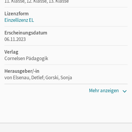
11. Klasse, 12. Klasse, 13. Klasse
Lizenzform
Einzellizenz EL
Erscheinungsdatum
06.11.2023
Verlag
Cornelsen Pädagogik
Herausgeber/-in
von Elsenau, Detlef; Gorski, Sonja
Autor/-in
Mehr anzeigen
Gorski, Sonja; Maschong, Hannah; von Elsenau, Detlef; van
der Wielen, Barbara; Henke, Vanessa; Kratzert, Thomas;
Reuter, Anna; Schubert, Michael; Brämer, Alexander;
Puopolo, Maurizio; Beutel, Silvia-Iris; Klopsch, Britta;
Frings, Anna; Ernstberger, Fabian; Rühle, Jeanine Marie;
Zimmermann, Lukas; Klecker, Markus; Foltin, Wolfgang;