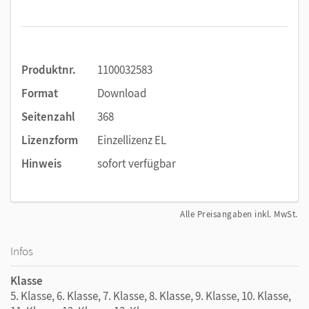
Das Buch enthält
praktische Handlungsanleitungen
und
bietet Perspektiven für Schulen. Damit ist es viel mehr als
ein Beitrag zur wissenschaftlichen Debatte über die
verschiedenen Dimensionen des Transformationsprozesses
Produktnr.
1100032583
in unserer Gesellschaft.
Praxisbeispiele
zeigen, wie gute
Schule im Sinne der Nachhaltigkeit gelingen kann.
Format
Download
Seitenzahl
368
Lizenzform
Einzellizenz EL
Hinweis
sofort verfügbar
Alle Preisangaben inkl. MwSt.
Infos
Klasse
5. Klasse, 6. Klasse, 7. Klasse, 8. Klasse, 9. Klasse, 10. Klasse,