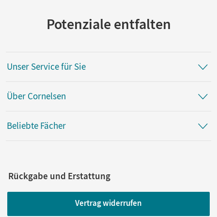
Buddeberg, Magdalena; Skokan, Stefan; Beigel, Janina;
Neuhaus, Meike; Feitkenhauer, Tobias; Jungermann, Anja;
Potenziale entfalten
Seigerschmidt, Johanna; Stroetmann, Elisabeth; Schulte-
Tigges, Elmar; Bundesmann, Claudia; Salmen, Claudia;
Marcoe, Ingvilt; Geweke, Michaele
Unser Service für Sie
Über Cornelsen
Beliebte Fächer
Rückgabe und Erstattung
Vertrag widerrufen