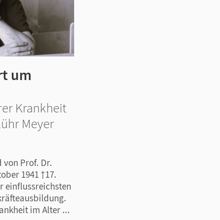
rt um
er Krankheit
t Lühr Meyer
von Prof. Dr.
tober 1941 †17.
 einflussreichsten
kräfteausbildung.
nkheit im Alter ...