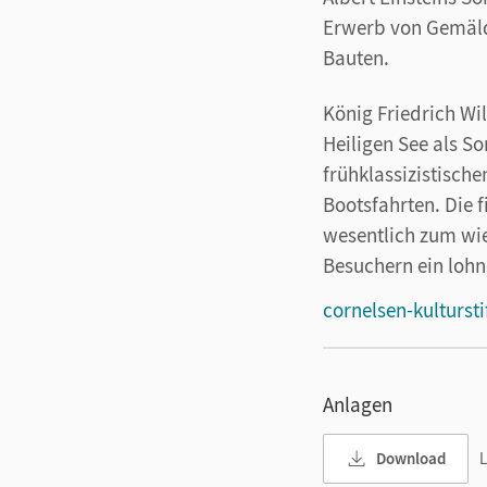
Erwerb von Gemäld
Bauten.
König Friedrich Wi
Heiligen See als S
frühklassizistisch
Bootsfahrten. Die f
wesentlich zum wi
Besuchern ein lohn
cornelsen-kulturst
Anlagen
Download
L