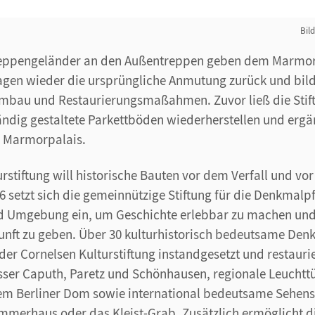
Bil
reppengeländer an den Außentreppen geben dem Marmorp
gen wieder die ursprüngliche Anmutung zurück und bil
mbau und Restaurierungsmaßahmen. Zuvor ließ die Stiftu
ndig gestaltete Parkettböden wiederherstellen und ergä
s Marmorpalais.
urstiftung will historische Bauten vor dem Verfall und v
 setzt sich die gemeinnützige Stiftung für die Denkmalpf
 Umgebung ein, um Geschichte erlebbar zu machen und
unft zu geben. Über 30 kulturhistorisch bedeutsame Den
 der Cornelsen Kulturstiftung instandgesetzt und restauri
sser Caputh, Paretz und Schönhausen, regionale Leucht
em Berliner Dom sowie international bedeutsame Sehen
ommerhaus oder das Kleist-Grab. Zusätzlich ermöglicht di