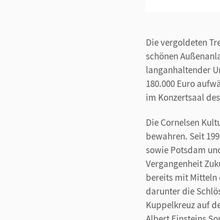
Die vergoldeten T
schönen Außenanla
langanhaltender U
180.000 Euro aufwä
im Konzertsaal de
Die Cornelsen Kult
bewahren. Seit 1996
sowie Potsdam und
Vergangenheit Zuk
bereits mit Mitteln
darunter die Schlö
Kuppelkreuz auf d
Albert Einsteins S