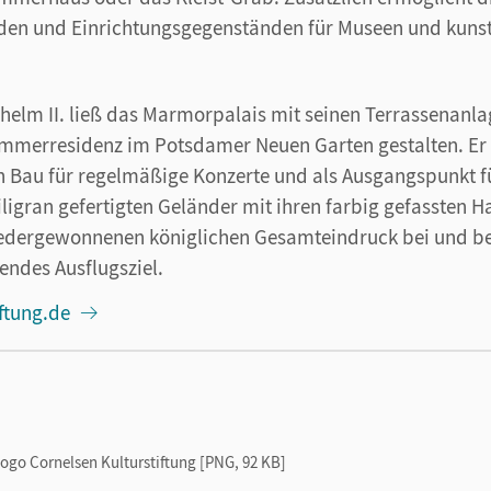
en und Einrichtungsgegenständen für Museen und kunst
lhelm II. ließ das Marmorpalais mit seinen Terrassenanl
ommerresidenz im Potsdamer Neuen Garten gestalten. Er 
en Bau für regelmäßige Konzerte und als Ausgangspunkt 
iligran gefertigten Geländer mit ihren farbig gefassten 
edergewonnenen königlichen Gesamteindruck bei und b
endes Ausflugsziel.
iftung.de
ogo Cornelsen Kulturstiftung [PNG, 92 KB]