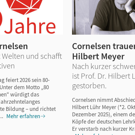
rnelsen
Cornelsen traue
Hilbert Meyer
t Welten und schafft
tiven
Nach kurzer schwer
ist Prof. Dr. Hilber
g feiert 2026 sein 80-
gestorben.
 Unter dem Motto „80
nen“ würdigt das
Cornelsen nimmt Abschied 
jahrzehntelanges
Hilbert Lühr Meyer (*2. Ok
e Bildung – und richtet
Dezember 2025), einem der
..
Mehr erfahren
Köpfe der deutschen Lehr
Er verstarb nach kurzer Kra