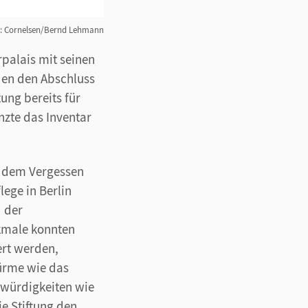
d: Cornelsen/Bernd Lehmann
alais mit seinen
den den Abschluss
ng bereits für
nzte das Inventar
or dem Vergessen
lege in Berlin
 der
kmale konnten
ert werden,
türme wie das
swürdigkeiten wie
e Stiftung den