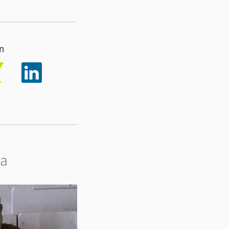
en
ma