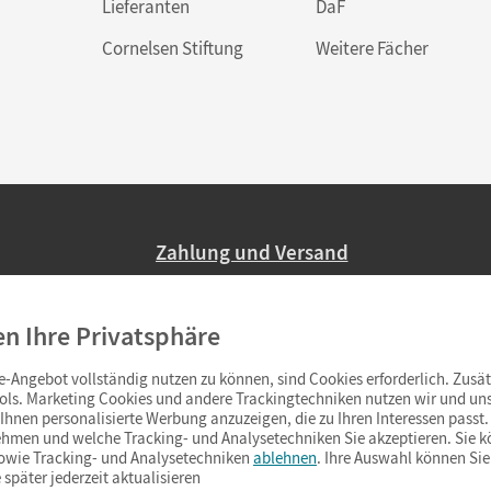
Lieferanten
DaF
Cornelsen Stiftung
Weitere Fächer
Zahlung und Versand
Nur 2,95 EUR Versandkosten in Deutsc
en Ihre Privatsphäre
Ab 59,– EUR Bestellwert liefern wir ve
(Lieferung in 3–6 Tagen).
-Angebot vollständig nutzen zu können, sind Cookies erforderlich. Zusät
ols. Marketing Cookies und andere Trackingtechniken nutzen wir und uns
hnen personalisierte Werbung anzuzeigen, die zu Ihren Interessen passt. 
hmen und welche Tracking- und Analysetechniken Sie akzeptieren. Sie k
sowie Tracking- und Analysetechniken
ablehnen
. Ihre Auswahl können Sie
 später jederzeit aktualisieren