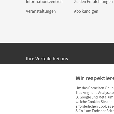
Informationszentren
Zu den Empfehlungen
Veranstaltungen
Abo kündigen
Ihre Vorteile bei uns
20% Prüfnachlass für Lehrkräfte
Wir respektier
Persönliche Angebote für Lehrkräfte
Um das Cornelsen Online
Sicheres Einkaufen mit SSL-Verschlüsselung
Tracking- und Analyseto
B. Google und Meta, um I
Verlängerte
Widerrufsfrist
von 4 Wochen
welche Cookies Sie anne
erforderlichen Cookies 
& Co.“ am Ende der Seite
Schnelle und einfache Retourenabwicklung