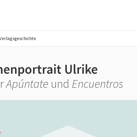
Verlagsgeschichte
enportrait Ulrike
ür
Apúntate
und
Encuentros