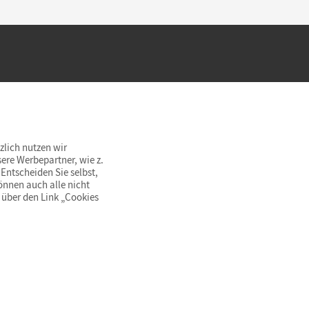
hland beim Kauf im Cornelsen Onlineshop.
rsandkostenfrei innerhalb Deutschlands
zlich nutzen wir
ere Werbepartner, wie z.
Entscheiden Sie selbst,
önnen auch alle nicht
 über den Link „Cookies
© Cornelsen Verlag 2026