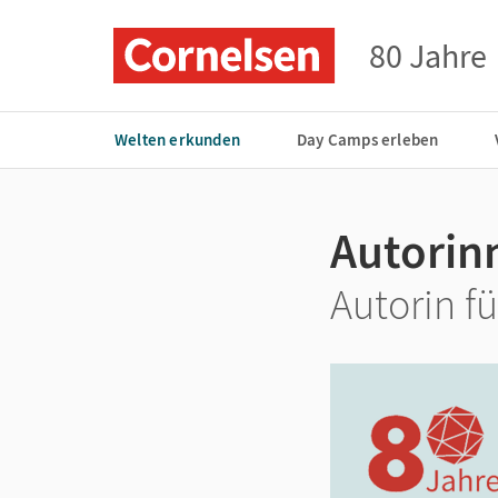
80 Jahre
Welten erkunden
Day Camps erleben
Autorinn
Autorin f