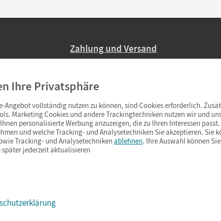
Zahlung und Versand
Nur 2,95 EUR Versandkosten in Deutsc
en Ihre Privatsphäre
Ab 59,– EUR Bestellwert liefern wir ve
(Lieferung in 3–6 Tagen).
-Angebot vollständig nutzen zu können, sind Cookies erforderlich. Zusät
ols. Marketing Cookies und andere Trackingtechniken nutzen wir und uns
hnen personalisierte Werbung anzuzeigen, die zu Ihren Interessen passt. 
hmen und welche Tracking- und Analysetechniken Sie akzeptieren. Sie k
sowie Tracking- und Analysetechniken
ablehnen
. Ihre Auswahl können Sie
 später jederzeit aktualisieren
schutzerklärung
s & Co.