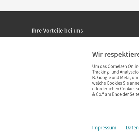
Ihre Vorteile bei uns
20% Prüfnachlass für Lehrkräfte
Wir respektier
Persönliche Angebote für Lehrkräfte
Um das Cornelsen Online
Sicheres Einkaufen mit SSL-Verschlüsselung
Tracking- und Analyseto
B. Google und Meta, um I
Verlängerte
Widerrufsfrist
von 4 Wochen
welche Cookies Sie anne
erforderlichen Cookies 
& Co.“ am Ende der Seite
Schnelle und einfache Retourenabwicklung
Impressum
Daten
Impressum
AGB
Datenschutz
Barrierefreiheit
Cookie