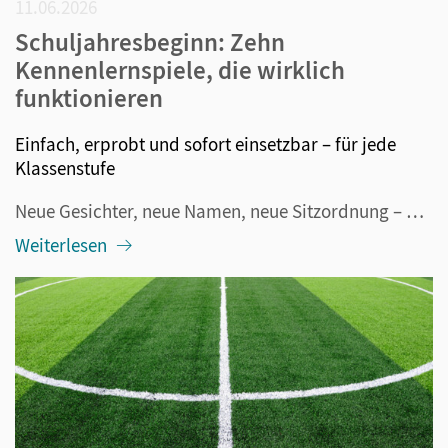
11.06.2026
Schuljahresbeginn: Zehn
Kennenlernspiele, die wirklich
funktionieren
Einfach, erprobt und sofort einsetzbar – für jede
Klassenstufe
Neue Gesichter, neue Namen, neue Sitzordnung – und mittendrin dreißig Kinder oder Jugendliche, die zwischen Neugier und Nervosität schwanken. Der Schuljahresbeginn ist für alle Beteiligten aufregend. Und genau deshalb lohnt es sich, die ersten Stunden nicht dem Zufall zu überlassen. Kennenlernspiele...
Weiterlesen