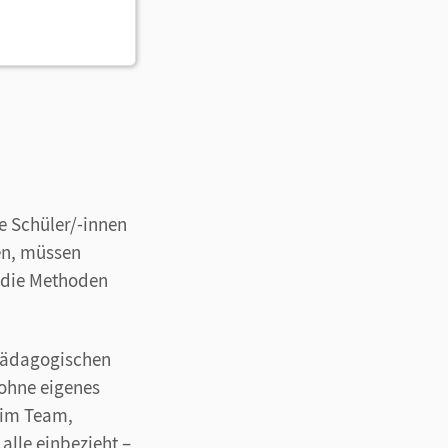
e Schüler/-innen
en, müssen
 die Methoden
pädagogischen
 ohne eigenes
 im Team,
alle einbezieht –