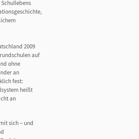
s Schullebens
ationsgeschichte,
dlichem
utschland 2009
Grundschulen auf
und ohne
inder an
ich fest:
lsystem heißt
icht an
mit sich – und
nd