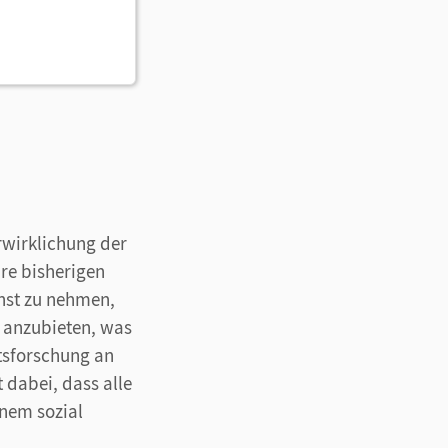
rwirklichung der
hre bisherigen
nst zu nehmen,
r anzubieten, was
tsforschung an
 dabei, dass alle
inem sozial