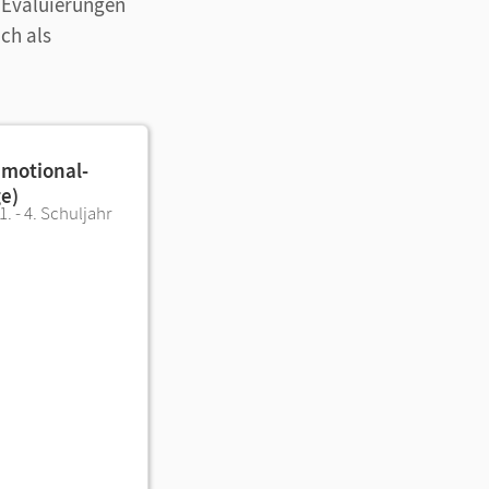
d Evaluierungen
ch als
emotional-
ge)
. - 4. Schuljahr