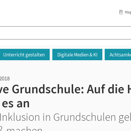
Mag
Unterricht gestalten
Digitale Medien & KI
Achtsamke
.2018
ve Grundschule: Auf die
es an
Inklusion in Grundschulen ge
ß machen