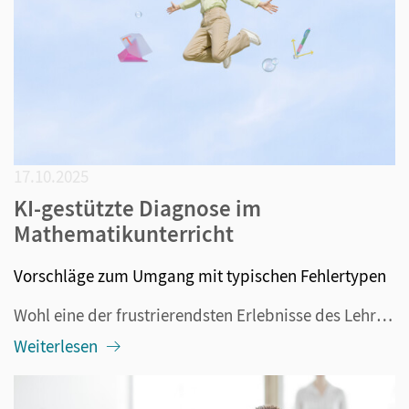
17.10.2025
KI-gestützte Diagnose im
Mathematikunterricht
Vorschläge zum Umgang mit typischen Fehlertypen
Wohl eine der frustrierendsten Erlebnisse des Lehrerberufes ist die Korrektur einer Klassenarbeit, bei der Schülerinnen und Schüler auch bei einfachen Aufgaben Fehler machen, mit denen man vorher nicht gerechnet hat. Mit fortschreitender Komplexität der mathematischen Inhalte wird es für Schülerinne...
Weiterlesen