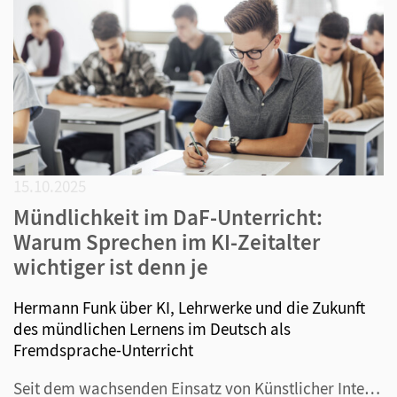
15.10.2025
Mündlichkeit im DaF-Unterricht:
Warum Sprechen im KI-Zeitalter
wichtiger ist denn je
Hermann Funk über KI, Lehrwerke und die Zukunft
des mündlichen Lernens im Deutsch als
Fremdsprache-Unterricht
Seit dem wachsenden Einsatz von Künstlicher Intelligenz im Bildungsbereich wird heftig über die Entwicklung des Sprachenlernens diskutiert. Da wird etwa darüber spekuliert, ob der Fremdsprachenunterricht nicht komplett abgeschafft werden sollte, weil die KI ohnehin alle Übersetzungsaufgaben übernimm...