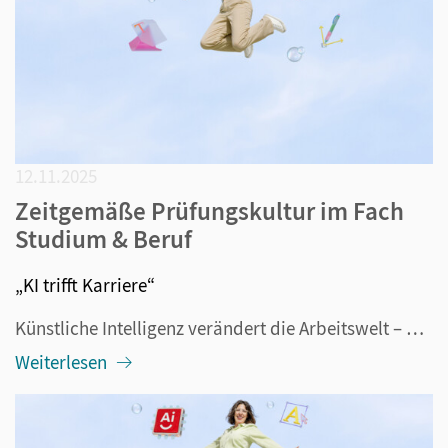
12.11.2025
Zeitgemäße Prüfungskultur im Fach
Studium & Beruf
„KI trifft Karriere“
Künstliche Intelligenz verändert die Arbeitswelt – und mit ihr auch den Bewerbungsprozess. Was vor wenigen Jahren noch nach Zukunftsmusik klang, ist heute längst Realität: Immer mehr Unternehmen nutzen KI-gestützte Systeme zur Sichtung von Bewerbungsunterlagen, während Bewerber/-innen selbst KI eins...
Weiterlesen