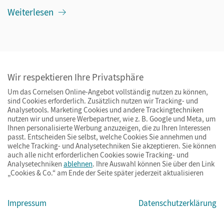
Weiterlesen
25.07.2025
Unterrichtsplanung mit KI: Vom ersten
Wir respektieren Ihre Privatsphäre
Impuls zum fertigen Stundenkonzept
Um das Cornelsen Online-Angebot vollständig nutzen zu können,
Praxisbericht
cornelsen.ai
sind Cookies erforderlich. Zusätzlich nutzen wir Tracking- und
Analysetools. Marketing Cookies und andere Trackingtechniken
Weiterlesen
nutzen wir und unsere Werbepartner, wie z. B. Google und Meta, um
Ihnen personalisierte Werbung anzuzeigen, die zu Ihren Interessen
passt. Entscheiden Sie selbst, welche Cookies Sie annehmen und
22.05.2025
welche Tracking- und Analysetechniken Sie akzeptieren. Sie können
Mit KI in der Bildung zu
auch alle nicht erforderlichen Cookies sowie Tracking- und
Demokratisierung, Vielfalt und Inklusion
Analysetechniken
ablehnen
. Ihre Auswahl können Sie über den Link
„Cookies & Co.“ am Ende der Seite später jederzeit aktualisieren
So hilft die künstliche Intelligenz Lehrenden
und Lernenden
Impressum
Datenschutzerklärung
Weiterlesen