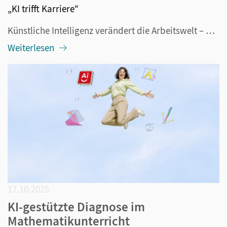
„KI trifft Karriere“
Künstliche Intelligenz verändert die Arbeitswelt – und mit ihr auch den Bewerbungsprozess. Was vor wenigen Jahren noch nach Zukunftsmusik klang, ist heute längst Realität: Immer mehr Unternehmen nutzen KI-gestützte Systeme zur Sichtung von Bewerbungsunterlagen, während Bewerber/-innen selbst KI eins...
Weiterlesen
17.10.2025
KI-gestützte Diagnose im
Mathematikunterricht