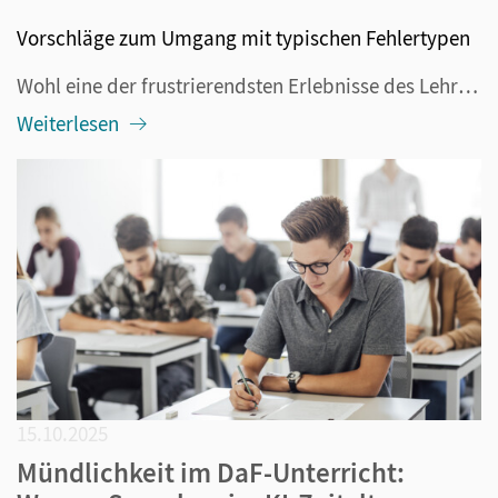
Vorschläge zum Umgang mit typischen Fehlertypen
Wohl eine der frustrierendsten Erlebnisse des Lehrerberufes ist die Korrektur einer Klassenarbeit, bei der Schülerinnen und Schüler auch bei einfachen Aufgaben Fehler machen, mit denen man vorher nicht gerechnet hat. Mit fortschreitender Komplexität der mathematischen Inhalte wird es für Schülerinne...
Weiterlesen
15.10.2025
Mündlichkeit im DaF-Unterricht: