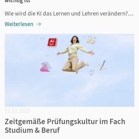
Wie wird die KI das Lernen und Lehren verändern? Diese Frage beschäftigt alle im Bildungsbereich Tätigen seit mehr als drei Jahren, nämlich seitdem ChatGPT veröffentlicht wurde. Längst ist klar: Die generative KI ist nicht mehr aus dem Alltag – also auch nicht aus der Schule – wegzudenken. Darüber h...
Weiterlesen
12.11.2025
Zeitgemäße Prüfungskultur im Fach
Studium & Beruf