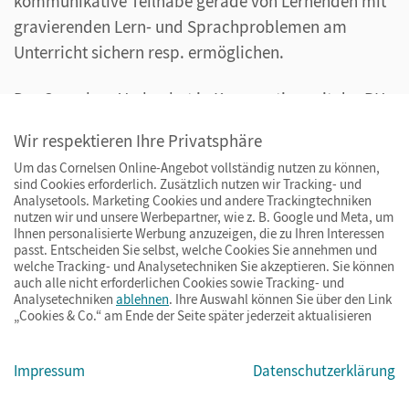
kommunikative Teilhabe gerade von Lernenden mit
gravierenden Lern- und Sprachproblemen am
Unterricht sichern resp. ermöglichen.
Der Cornelsen Verlag hat in Kooperation mit der PH
Heidelberg jetzt für Sie einen Kriterienkatalog
Wir respektieren Ihre Privatsphäre
entwickelt. Geprüfte Lehrwerke, die diesen Kriterien
Um das Cornelsen Online-Angebot vollständig nutzen zu können,
entsprechen, erhalten ab sofort ein Signet.
sind Cookies erforderlich. Zusätzlich nutzen wir Tracking- und
Analysetools. Marketing Cookies und andere Trackingtechniken
nutzen wir und unsere Werbepartner, wie z. B. Google und Meta, um
Ihnen personalisierte Werbung anzuzeigen, die zu Ihren Interessen
passt. Entscheiden Sie selbst, welche Cookies Sie annehmen und
welche Tracking- und Analysetechniken Sie akzeptieren. Sie können
auch alle nicht erforderlichen Cookies sowie Tracking- und
Analysetechniken
ablehnen
. Ihre Auswahl können Sie über den Link
„Cookies & Co.“ am Ende der Seite später jederzeit aktualisieren
Impressum
Datenschutzerklärung
Dreifach Mathe