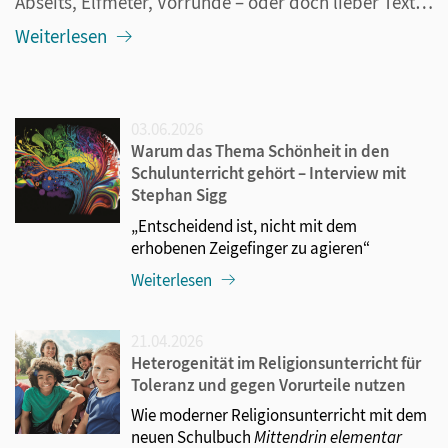
Abseits, Elfmeter, Vorrunde – oder doch lieber Textaufgaben, Leseverstehen und Geometrie? Wenn ab dem 11. Juni 2026 der Ball in Kanada, Mexiko und den USA rollt, ist das Fußballfieber auch im Klassenzimmer kaum zu bremsen. Und das ist auch gut so: Denn statt gegen die WM-Begeisterung anzukämpfen, kö...
Weiterlesen
03.06.2026
Warum das Thema Schönheit in den
Schulunterricht gehört – Interview mit
Stephan Sigg
„Entscheidend ist, nicht mit dem
erhobenen Zeigefinger zu agieren“
Weiterlesen
21.04.2026
Heterogenität im Religionsunterricht für
Toleranz und gegen Vorurteile nutzen
Wie moderner Religionsunterricht mit dem
neuen Schulbuch
Mittendrin elementar