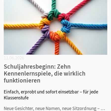
11.06.2026
Schuljahresbeginn: Zehn
Kennenlernspiele, die wirklich
funktionieren
Einfach, erprobt und sofort einsetzbar – für jede
Klassenstufe
Neue Gesichter, neue Namen, neue Sitzordnung – und mittendrin dreißig Kinder oder Jugendliche, die zwischen Neugier und Nervosität schwanken. Der Schuljahresbeginn ist für alle Beteiligten aufregend. Und genau deshalb lohnt es sich, die ersten Stunden nicht dem Zufall zu überlassen. Kennenlernspiele...