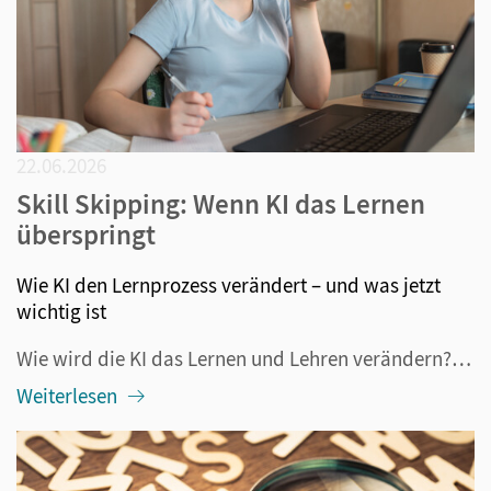
22.06.2026
Skill Skipping: Wenn KI das Lernen
überspringt
Wie KI den Lernprozess verändert – und was jetzt
wichtig ist
Wie wird die KI das Lernen und Lehren verändern? Diese Frage beschäftigt alle im Bildungsbereich Tätigen seit mehr als drei Jahren, nämlich seitdem ChatGPT veröffentlicht wurde. Längst ist klar: Die generative KI ist nicht mehr aus dem Alltag – also auch nicht aus der Schule – wegzudenken. Darüber h...
Weiterlesen