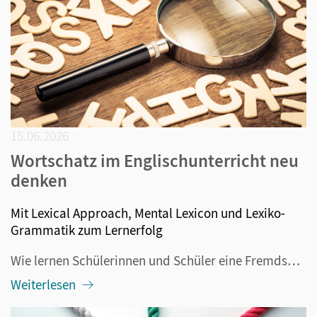
15.06.2026
Wortschatz im Englischunterricht neu
denken
Mit Lexical Approach, Mental Lexicon und Lexiko-
Grammatik zum Lernerfolg
Wie lernen Schülerinnen und Schüler eine Fremdsprache am erfolgreichsten? Grammatikalische Regeln lernen und Vokabeln pauken galten lange Zeit als die besten Methoden. Doch davon hat sich die Didaktik in den vergangenen Jahrzehnten mehr und mehr verabschiedet. Lexical Approach, Mental Lexicon und Le...
Weiterlesen