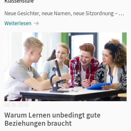
Klassenstufe
Neue Gesichter, neue Namen, neue Sitzordnung – und mittendrin dreißig Kinder oder Jugendliche, die zwischen Neugier und Nervosität schwanken. Der Schuljahresbeginn ist für alle Beteiligten aufregend. Und genau deshalb lohnt es sich, die ersten Stunden nicht dem Zufall zu überlassen. Kennenlernspiele...
Weiterlesen
08.06.2026
Warum Lernen unbedingt gute
Beziehungen braucht