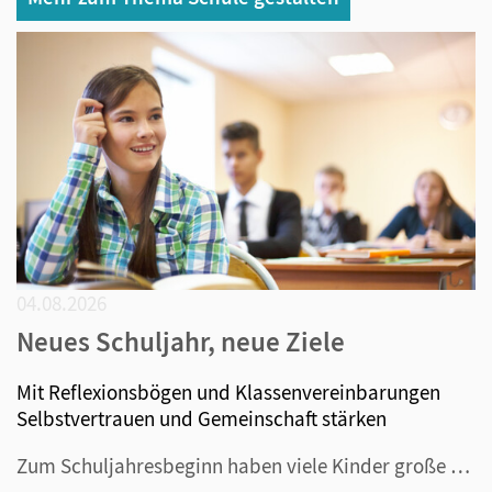
04.08.2026
Neues Schuljahr, neue Ziele
Mit Reflexionsbögen und Klassenvereinbarungen
Selbstvertrauen und Gemeinschaft stärken
Zum Schuljahresbeginn haben viele Kinder große Wünsche: bessere Noten, weniger Stress bei Hausaufgaben oder mehr Erfolg im Sport. Doch gerade solche großen Vorsätze scheitern oft daran, dass sie zu unkonkret bleiben. Erfolgversprechender sind kleine, erreichbare Ziele, die sich direkt in den Schulal...