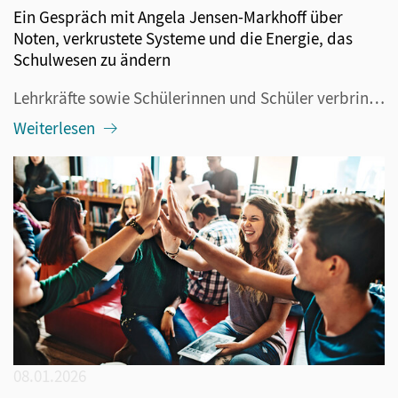
Ein Gespräch mit Angela Jensen-Markhoff über
Noten, verkrustete Systeme und die Energie, das
Schulwesen zu ändern
Lehrkräfte sowie Schülerinnen und Schüler verbringen täglich viele Stunden in der Schule und das über Jahre. Wichtig also, dass es ihnen an diesem Ort gut geht. Das betrifft sowohl die äußeren Bedingungen wie etwa das Gebäude oder den Klassenraum als auch und das ganz besonders: ihre Beziehung...
Weiterlesen
08.01.2026