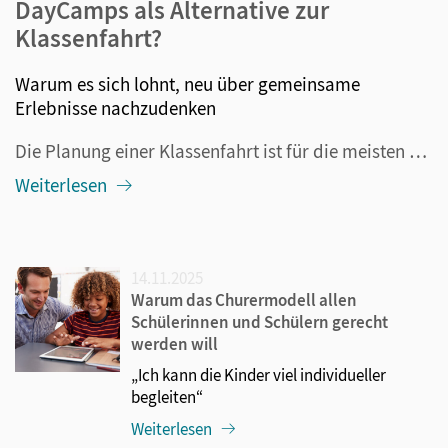
DayCamps als Alternative zur
Klassenfahrt?
Warum es sich lohnt, neu über gemeinsame
Erlebnisse nachzudenken
Die Planung einer Klassenfahrt ist für die meisten Lehrkräfte ein bisschen wie ein kleiner Marathon: Man jongliert Termine, Genehmigungen, Elternwünsche, Kosten und Sonderverpflegung und Übernachtungslisten. Und spätestens wenn die erste Nacht ansteht, wird klar: Eine Klassenfahrt ist nicht nur päda...
Weiterlesen
14.11.2025
Warum das Churermodell allen
Schülerinnen und Schülern gerecht
werden will
„Ich kann die Kinder viel individueller
begleiten“
Weiterlesen